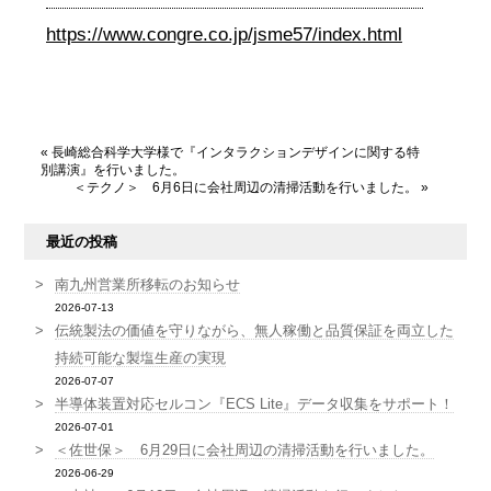
https://www.congre.co.jp/jsme57/index.html
«
長崎総合科学大学様で『インタラクションデザインに関する特
別講演』を行いました。
＜テクノ＞ 6月6日に会社周辺の清掃活動を行いました。
»
最近の投稿
南九州営業所移転のお知らせ
2026-07-13
伝統製法の価値を守りながら、無人稼働と品質保証を両立した
持続可能な製塩生産の実現
2026-07-07
半導体装置対応セルコン『ECS Lite』データ収集をサポート！
2026-07-01
＜佐世保＞ 6月29日に会社周辺の清掃活動を行いました。
2026-06-29