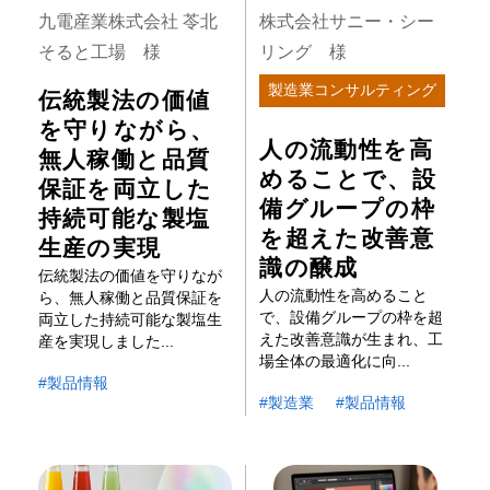
九電産業株式会社 苓北
株式会社サニー・シー
そると工場 様
リング 様
製造業コンサルティング
伝統製法の価値
を守りながら、
人の流動性を高
無人稼働と品質
めることで、設
保証を両立した
備グループの枠
持続可能な製塩
を超えた改善意
生産の実現
識の醸成
伝統製法の価値を守りなが
人の流動性を高めること
ら、無人稼働と品質保証を
で、設備グループの枠を超
両立した持続可能な製塩生
えた改善意識が生まれ、工
産を実現しました...
場全体の最適化に向...
製品情報
製造業
製品情報