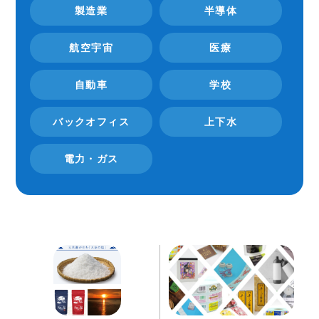
製造業
半導体
航空宇宙
医療
自動車
学校
バックオフィス
上下水
電力・ガス