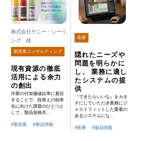
株式会社サニー・シーリ
医療
ング 様
製造業コンサルティング
隠れたニーズや
問題を明らかに
現有資源の徹底
し、 業務に適し
活用による余力
たシステムの提
の創出
供
作業の付加価値比率に着目
『できたらいいな』をカタ
することで、段替えの効率
チにしていただき業務にジ
化に向けた課題のひとつと
ャストフィットした愛着の
して、製品規格共...
あるシステムにな...
製造業
製品情報
医療
製品情報