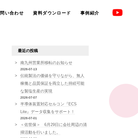
お問い合わせ
資料ダウンロード
事例紹介
最近の投稿
南九州営業所移転のお知らせ
2026-07-13
伝統製法の価値を守りながら、無人
稼働と品質保証を両立した持続可能
な製塩生産の実現
2026-07-07
半導体装置対応セルコン『ECS
Lite』データ収集をサポート！
2026-07-01
＜佐世保＞ 6月29日に会社周辺の清
掃活動を行いました。